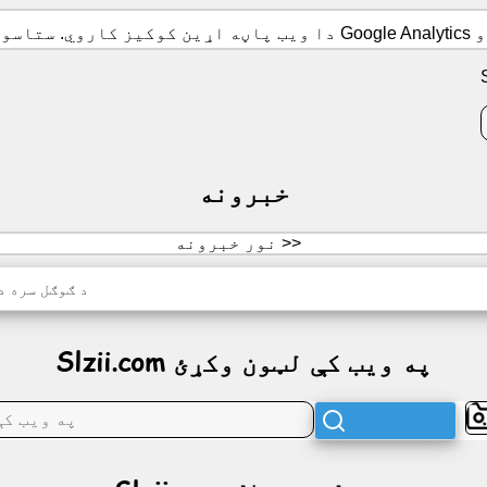
خبرونه
نور خبرونه >>
د ګوګل سره د
Slzii.com په ویب کې لټون وکړئ