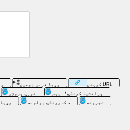
کوچنی URL
وړیا فرعي ډومین
وی
پراختیا کونکي / ایپس
نورې پروژې
خبرونه
د کارونکي ډولونه
وړیا 