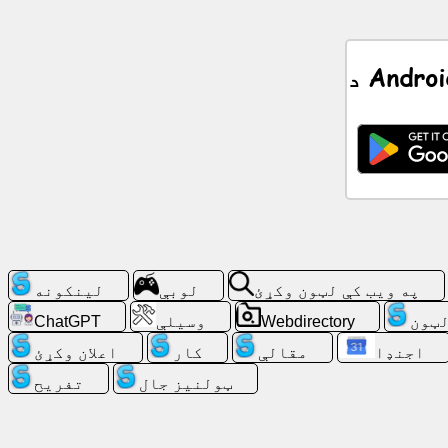
ټولنيز
جال
خبرونه
وړیا
شبیه
ChatGPT
ويکي
په ویب کې لټون وکړئ
لوبې
لینکونه
اړیکې
لټون
Webdirectory
وسیلې
ChatGPT
اجنډا
مقالې
کار
اعلان وکړئ
لوبې
ټولنيز جال
تفریح
په
ویب