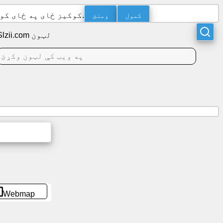
کمول
ومنئ
دا ویب پاڼه اړین کوکیز کاروي. ستاسو په رضایت سره، موږ د احصایو لپاره د Google Analytics کوکیز ځای په ځای کوو.
Slzii.com لټون
Webmap