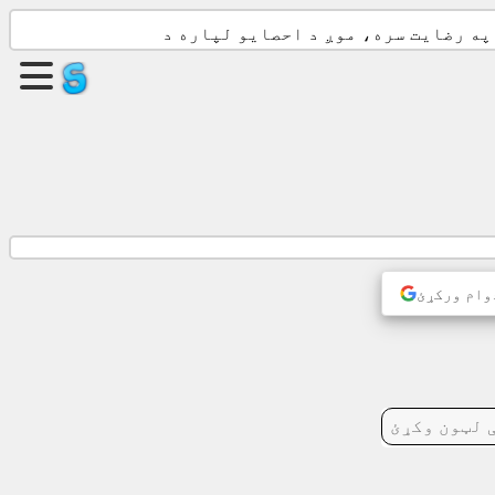
یوه
پاڼه
جوړه
کړئ
ګروپ
جوړ
کړئ
وام ورکړئ
مقالې
اجنډا
تفریح