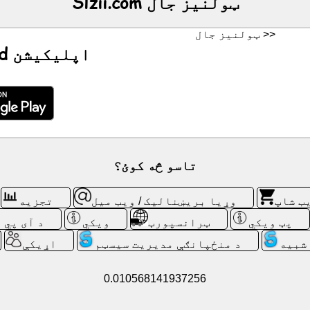
Slzii.com ټولنيز جال
ټولنيز جال >>
د Android اپلیکیشن
تاسو څه کوئ؟
ب شاپ
وړیا بریښنالیک / ویب میل
تجزیه
پټ ویکي
ټرانسپورټ
ويکي
د آی پي 
شبیه
د منځپانګې مدیریت سیسټم
اړیکې
0.010568141937256