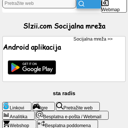
Webmap
Vijesti
Slzii.com Socijalna mreža
Besplatne
ikone
Socijalna mreža >>
Android aplikacija
ChatGPT
Wiki
Kontakti
sta radis
Igre
Linkovi
Igre
Pretražite web
Pretražite
web
Analitika
Besplatna e-pošta / Webmail
Webshop
Besplatna poddomena