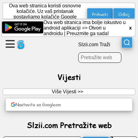
Ova web stranica koristi osnovne
kolačiće. Uz vaš pristanak
Prihvati
Odbij
postavljamo kolačiće Google
Analytics za statistiku.
Ova web stranica ima bolje iskustvo u
Kreirajte
android aplikaciji =>
Otvori u
x
stranicu
androidu
|
Preuzmite ga sada!
Slzii.com Traži
Kreiraj
grupu
Vijesti
Članci
Više Vijesti >>
Dnevni
red
Nastavite sa Googleom
Zabava
Slzii.com Pretražite web
Socijalna
mreža