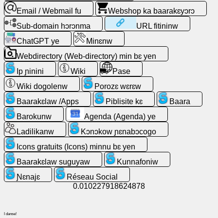
Email / Webmail fu
Webshop ka baarakɛyɔrɔ
Ladilikanw
Sub-domain hɔrɔnma
URL fitininw
ChatGPT ye
Minɛnw
Tulonkɛw
Webdirectory (Web-directory) min bɛ yen
Aw
Ip ɲinini
Wiki
Pase
ye
Wiki dogolenw
Porozɛ wɛrɛw
ɲinini
kɛ
Baarakɛlaw /Apps
Piblisite kɛ
Baara
ɛntɛrinɛti
Barokunw
Agenda (Agenda) ye
kan
Ladilikanw
Kɔnɔkow ɲɛnabɔcogo
Email
Icons gratuits (Icons) minnu bɛ yen
/
Baarakɛlaw suguyaw
Kunnafoniw
Webmail
fu
Ɲɛnajɛ
Réseau Social
0.010227918624878
Analytique
(Sɛgɛsɛgɛli)
I danse!