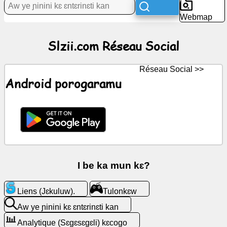
Webmap
Ɲɛnajɛ
Slzii.com Réseau Social
Réseau
Social
Réseau Social >>
Kunnafoniw
Android porogaramu
Icons
gratuits
(Icons)
minnu
bɛ
yen
I be ka mun kɛ?
ChatGPT
Liens (Jɛkuluw).
Tulonkɛw
ye
Aw ye ɲinini kɛ ɛntɛrinɛti kan
Wiki
Analytique (Sɛgɛsɛgɛli) kɛcogo