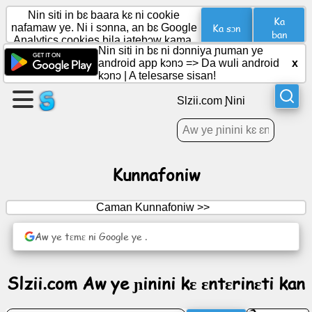
Nin siti in bɛ baara kɛ ni cookie
Ka
Ka sɔn
nafamaw ye. Ni i sɔnna, an bɛ Google
ban
Analytics cookies bila jatebɔw kama.
Nin siti in bɛ ni dɔnniya ɲuman ye
Aw
android app kɔnɔ =>
Da wuli android
x
bɛ
kɔnɔ
|
A telesarse sisan!
ɲɛ
Slzii.com Ɲini
dɔ
Dabɔ
Jɛkulu
dɔ
Kunnafoniw
dabɔ
Caman Kunnafoniw >>
Barokunw
Aw ye tɛmɛ ni Google ye .
Agenda
Slzii.com Aw ye ɲinini kɛ ɛntɛrinɛti kan
(Agenda)
ye