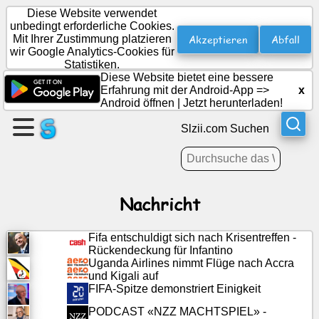
Diese Website verwendet
unbedingt erforderliche Cookies.
Akzeptieren
Abfall
Mit Ihrer Zustimmung platzieren
wir Google Analytics-Cookies für
Erstellen
Statistiken.
Sie
Diese Website bietet eine bessere
eine
Erfahrung mit der Android-App =>
x
Android öffnen
|
Jetzt herunterladen!
Seite
Slzii.com Suchen
Gruppe
erstellen
Nachricht
Artikel
Fifa entschuldigt sich nach Krisentreffen -
Agenda
Rückendeckung für Infantino
Uganda Airlines nimmt Flüge nach Accra
und Kigali auf
Unterhaltung
FIFA-Spitze demonstriert Einigkeit
PODCAST «NZZ MACHTSPIEL» -
Soziales