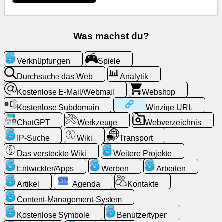
Kostenlose
E-
Was machst du?
Mail/Webmail
Verknüpfungen
Spiele
Analytik
Durchsuche das Web
Analytik
Kostenlose E-Mail/Webmail
Webshop
Webshop
Kostenlose Subdomain
Winzige URL
Entwickler/Apps
ChatGPT
Werkzeuge
Webverzeichnis
IP-Suche
Wiki
Transport
Werkzeuge
Das versteckte Wiki
Weitere Projekte
Entwickler/Apps
Werben
Arbeiten
Arbeiten
Artikel
Agenda
Kontakte
Webverzeichnis
Content-Management-System
Kostenlose Symbole
Benutzertypen
Winzige