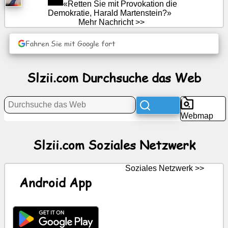
«Retten Sie mit Provokation die
Netzwerk
Demokratie, Harald Martenstein?»
Mehr Nachricht >>
Nachricht
Fahren Sie mit Google fort
Kostenlose
Slzii.com Durchsuche das Web
Symbole
ChatGPT
Webmap
Wiki
Slzii.com Soziales Netzwerk
Kontakte
Soziales Netzwerk >>
Spiele
Android App
Durchsuche
das
Web